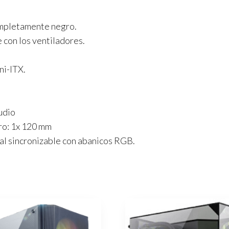
ompletamente negro.
e con los ventiladores.
ni-ITX.
udio
ero: 1x 120 mm
tal sincronizable con abanicos RGB.