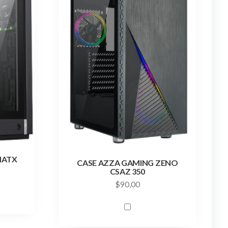
MATX
CASE AZZA GAMING ZENO
CSAZ 350
$
90,00