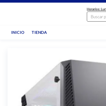
Saltar
Horarios: Lu
al
LdcComputer
contenido
INICIO
TIENDA