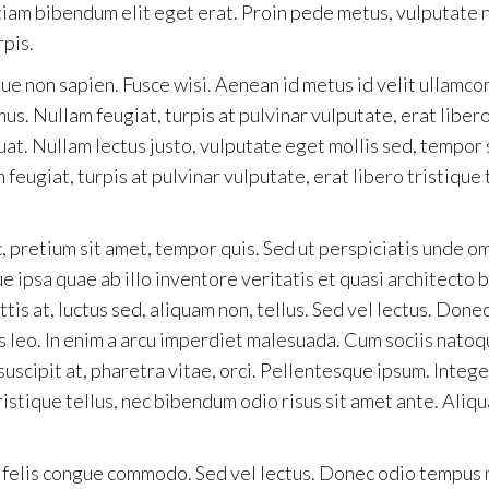
am bibendum elit eget erat. Proin pede metus, vulputate nec
rpis.
ue non sapien. Fusce wisi. Aenean id metus id velit ullamco
us. Nullam feugiat, turpis at pulvinar vulputate, erat libero
uat. Nullam lectus justo, vulputate eget mollis sed, tempo
 feugiat, turpis at pulvinar vulputate, erat libero tristique
 pretium sit amet, tempor quis. Sed ut perspiciatis unde o
psa quae ab illo inventore veritatis et quasi architecto b
ttis at, luctus sed, aliquam non, tellus. Sed vel lectus. Done
 leo. In enim a arcu imperdiet malesuada. Cum sociis natoq
 suscipit at, pharetra vitae, orci. Pellentesque ipsum. Inte
tristique tellus, nec bibendum odio risus sit amet ante. Aliqu
t felis congue commodo. Sed vel lectus. Donec odio tempus mo