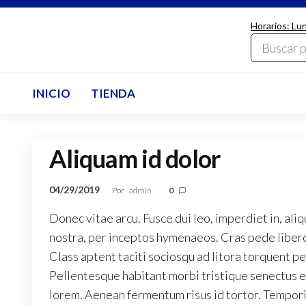
Saltar
Horarios: Lu
al
LdcComputer
contenido
INICIO
TIENDA
Aliquam id dolor
04/29/2019
Por
admin
0
Donec vitae arcu. Fusce dui leo, imperdiet in, aliq
nostra, per inceptos hymenaeos. Cras pede libero,
Class aptent taciti sociosqu ad litora torquent p
Pellentesque habitant morbi tristique senectus e
lorem. Aenean fermentum risus id tortor. Tempori