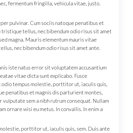
, fermentum fringilla, vehicula vitae, justo.
rper pulvinar. Cum sociis natoque penatibus et
 tristique tellus, nec bibendum odio risus sit amet
r sed magna. Mauris elementum mauris vitae
 tellus, nec bibendum odio risus sit amet ante.
mnis iste natus error sit voluptatem accusantium
eatae vitae dicta sunt explicabo. Fusce
c odio tempus molestie, porttitor ut, iaculis quis,
ue penatibus et magnis dis parturient montes,
ger vulputate sem a nibh rutrum consequat. Nullam
am ornare wisi eu metus. In convallis. In enim a
lestie, porttitor ut, iaculis quis, sem. Duis ante