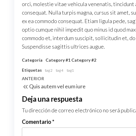
orci, molestie vitae vehicula venenatis, tincidunt
consequat. Nulla turpis magna, cursus sit amet, sus
ex ea commodo consequat. Etiam ligula pede, sagit
optio cumque nihil impedit quo minus id quod max
commodo et, interdum suscipit, sollicitudin et, do
Suspendisse sagittis ultrices augue.
Categoría
Category #1
Category #2
Etiquetas
tag 2
tag 4
tag1
Navegación
Entrada
ANTERIOR
Quis autem vel eum iure
de
anterior
entradas
Deja una respuesta
Tu dirección de correo electrónico no será public
Comentario
*