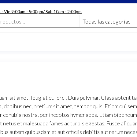
n - Vie 9:00am - 5:00pm/ Sab 10am - 2:00pm
uam sit amet, feugiat eu, orci. Duis pulvinar. Class aptent t
 dapibus nec, pretium sit amet, tempor quis. Etiam dui sem,
er conubia nostra, per inceptos hymenaeos. Etiam bibendum e
t netus et malesuada fames ac turpis egestas. Fusce aliqu
bus autem quibusdam et aut officiis debitis aut rerum nece