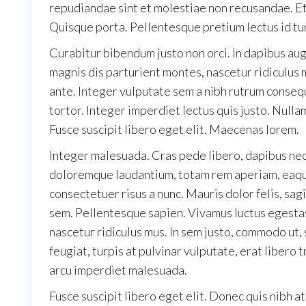
repudiandae sint et molestiae non recusandae. Eti
Quisque porta. Pellentesque pretium lectus id tu
Curabitur bibendum justo non orci. In dapibus aug
magnis dis parturient montes, nascetur ridiculus m
ante. Integer vulputate sem a nibh rutrum conseq
tortor. Integer imperdiet lectus quis justo. Nullam
Fusce suscipit libero eget elit. Maecenas lorem.
Integer malesuada. Cras pede libero, dapibus nec,
doloremque laudantium, totam rem aperiam, eaque i
consectetuer risus a nunc. Mauris dolor felis, sagi
sem. Pellentesque sapien. Vivamus luctus egestas
nascetur ridiculus mus. In sem justo, commodo ut,
feugiat, turpis at pulvinar vulputate, erat libero 
arcu imperdiet malesuada.
Fusce suscipit libero eget elit. Donec quis nibh a