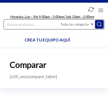
Saltar
al
LdcComputer
contenido
Horarios: Lun - Vie 9:00am - 5:00pm/ Sab 10am - 2:00pm
CREA TU EQUIPO AQUÍ
Comparar
[yith_woocompare_table]