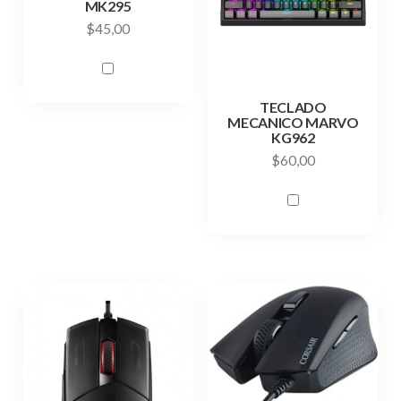
MK295
$
45,00
TECLADO
MECANICO MARVO
KG962
$
60,00