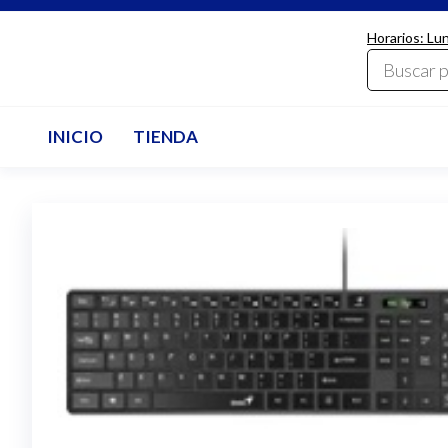
Saltar
Horarios: Lu
al
LdcComputer
contenido
INICIO
TIENDA