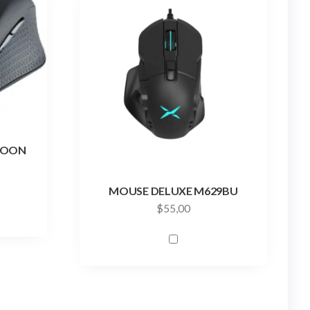
POON
MOUSE DELUXE M629BU
$
55,00