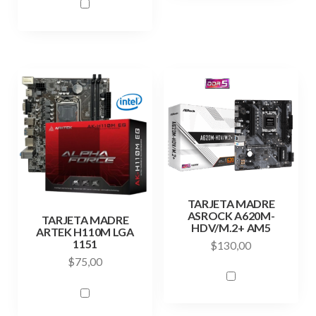
TARJETA MADRE
ASROCK A620M-
TARJETA MADRE
HDV/M.2+ AM5
ARTEK H110M LGA
1151
$
130,00
$
75,00