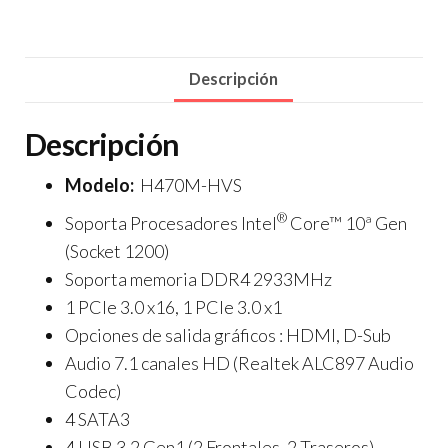
Descripción
Descripción
Modelo:
H470M-HVS
®
Soporta Procesadores Intel
Core™ 10ª Gen
(Socket 1200)
Soporta memoria DDR4 2933MHz
1 PCIe 3.0 x16, 1 PCIe 3.0 x1
Opciones de salida gráficos : HDMI, D-Sub
Audio 7.1 canales HD (Realtek ALC897 Audio
Codec)
4 SATA3
4 USB 3.2 Gen1 (2 Frontales, 2 Traseros)