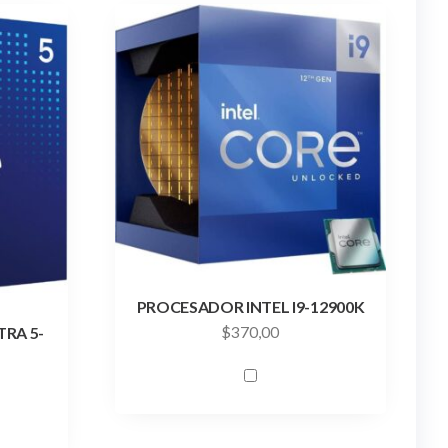
PROCESADOR INTEL I9-12900K
$
370,00
RA 5-