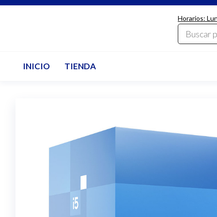
Saltar
Horarios: Lu
al
LdcComputer
contenido
INICIO
TIENDA