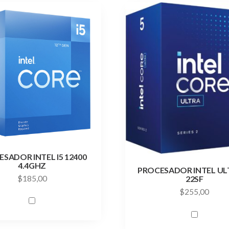
SADOR INTEL I5 12400
4.4GHZ
PROCESADOR INTEL ULT
$
185,00
22SF
$
255,00