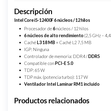
Descripción
Intel Core i5-12400F 6 núcleos / 12 hilos
Procesador de
6
núcleos / 12 hilos
6 núcleos de alto rendimiento
(2,5 GHz – 4,
Caché
L3 18 MB
+ Caché L2 7,5 MB
IGP: Ninguna
Controlador de memoria: DDR4 /
DDR5
Compatible con
PCI-E 5.0
TDP: 65 W
TDP máx. (potencia turbo): 117 W
Ventilador Intel Laminar RM1 incluido
Productos relacionados