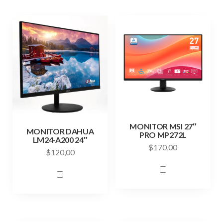
MONITOR MSI 27″
MONITOR DAHUA
PRO MP272L
LM24-A200 24″
$
170,00
$
120,00