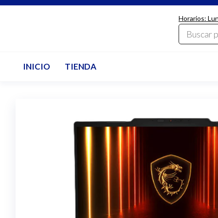
Saltar
Horarios: Lu
al
LdcComputer
contenido
INICIO
TIENDA