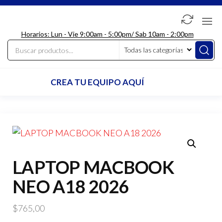
Saltar
al
LdcComputer
contenido
Horarios: Lun - Vie 9:00am - 5:00pm/ Sab 10am - 2:00pm
CREA TU EQUIPO AQUÍ
LAPTOP MACBOOK
NEO A18 2026
$
765,00