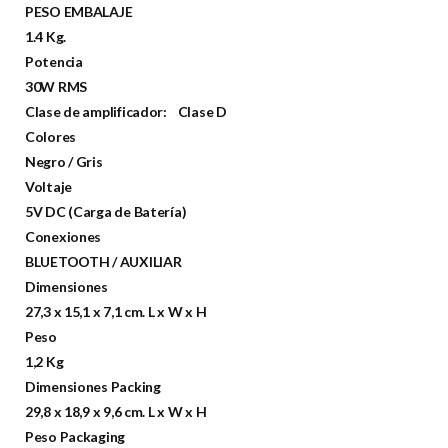
PESO EMBALAJE
1.4 Kg.
Potencia
30W RMS
Clase de amplificador: Clase D
Colores
Negro / Gris
Voltaje
5V DC (Carga de Batería)
Conexiones
BLUETOOTH / AUXILIAR
Dimensiones
27,3 x 15,1 x 7,1 cm. L x W x H
Peso
1,2 Kg
Dimensiones Packing
29,8 x 18,9 x 9,6 cm. L x W x H
Peso Packaging